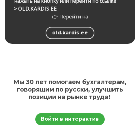
нажать на кнопку или перейти по ссылке
>
OLD.KARDIS.EE
👉 Перейти на
old.kardis.ee
Мы 30 лет помогаем бухгалтерам,
говорящим по русски, улучшить
позиции на рынке труда!
Войти в интерактив